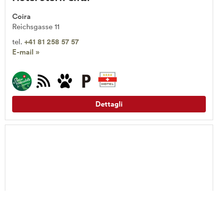
Coira
Reichsgasse 11
tel.
+41 81 258 57 57
E-mail »
Dettagli
back
to
top