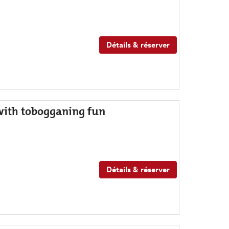
Détails & réserver
with tobogganing fun
Détails & réserver