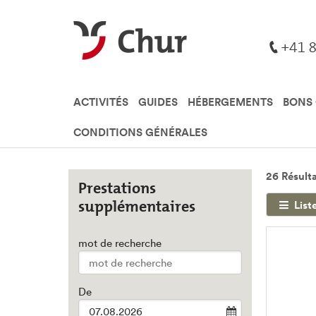
ACTIVITÉS
GUIDES
HÉBERGEMENTS
BONS
CONDITIONS GÉNÉRALES
26 Résult
Prestations
supplémentaires
List
mot de recherche
Type 2 or
more
characters
De
for