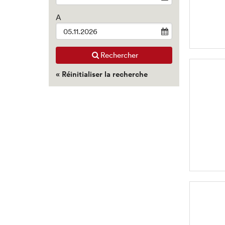
results.
A
Rechercher
« Réinitialiser la recherche