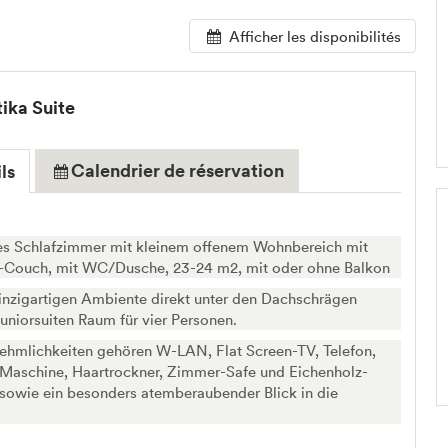
Afficher les disponibilités
tika Suite
Calendrier de réservation
ls
es Schlafzimmer mit kleinem offenem Wohnbereich mit
-Couch, mit WC/Dusche, 23-24 m2, mit oder ohne Balkon
inzigartigen Ambiente direkt unter den Dachschrägen
Juniorsuiten Raum für vier Personen.
ehmlichkeiten gehören W-LAN, Flat Screen-TV, Telefon,
Maschine, Haartrockner, Zimmer-Safe und Eichenholz-
sowie ein besonders atemberaubender Blick in die