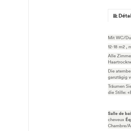
Détai
Mit WC/Dus
12-18 m2 , 
Alle Zimmer
Haartrockn
Die atember
ganztägig 
Träumen Sie
die Stille: 
Salle de ba
cheveux
Éq
Chambre/Ap