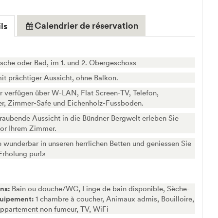
Calendrier de réservation
ls
che oder Bad, im 1. und 2. Obergeschoss
mit prächtiger Aussicht, ohne Balkon.
 verfügen über W-LAN, Flat Screen-TV, Telefon,
er, Zimmer-Safe und Eichenholz-Fussboden.
aubende Aussicht in die Bündner Bergwelt erleben Sie
vor Ihrem Zimmer.
 wunderbar in unseren herrlichen Betten und geniessen Sie
«Erholung pur!»
ins:
Bain ou douche/WC, Linge de bain disponible, Sèche-
uipement:
1 chambre à coucher, Animaux admis, Bouilloire,
partement non fumeur, TV, WiFi