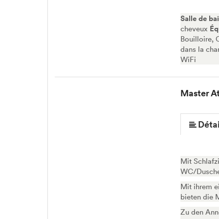
Salle de ba
cheveux
Éq
Bouilloire,
dans la cha
WiFi
Master At
Détai
Mit Schlaf
WC/Dusche 
Mit ihrem e
bieten die 
Zu den Ann