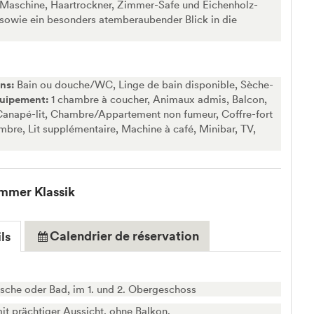
Maschine, Haartrockner, Zimmer-Safe und Eichenholz-
sowie ein besonders atemberaubender Blick in die
ins:
Bain ou douche/WC, Linge de bain disponible, Sèche-
uipement:
1 chambre à coucher, Animaux admis, Balcon,
 Canapé-lit, Chambre/Appartement non fumeur, Coffre-fort
mbre, Lit supplémentaire, Machine à café, Minibar, TV,
mmer Klassik
Calendrier de réservation
ls
che oder Bad, im 1. und 2. Obergeschoss
mit prächtiger Aussicht, ohne Balkon.