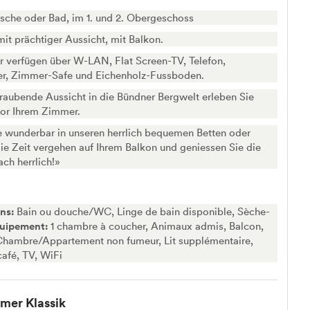
che oder Bad, im 1. und 2. Obergeschoss
mit prächtiger Aussicht, mit Balkon.
 verfügen über W-LAN, Flat Screen-TV, Telefon,
er, Zimmer-Safe und Eichenholz-Fussboden.
aubende Aussicht in die Bündner Bergwelt erleben Sie
vor Ihrem Zimmer.
 wunderbar in unseren herrlich bequemen Betten oder
die Zeit vergehen auf Ihrem Balkon und geniessen Sie die
fach herrlich!»
ins:
Bain ou douche/WC, Linge de bain disponible, Sèche-
uipement:
1 chambre à coucher, Animaux admis, Balcon,
 Chambre/Appartement non fumeur, Lit supplémentaire,
afé, TV, WiFi
mer Klassik