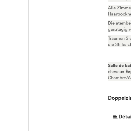
Alle Zimmer
Haartrockn
Die atember
ganztägig 
Träumen Sie
die Stille: 
Salle de ba
cheveux
Éq
Chambre/Ap
Doppelzi
Détai