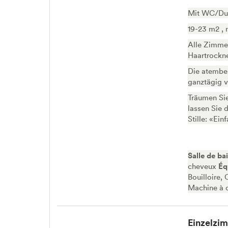
Mit WC/Dus
19-23 m2 , 
Alle Zimmer
Haartrockn
Die atember
ganztägig 
Träumen Sie
lassen Sie 
Stille: «Ein
Salle de ba
cheveux
Éq
Bouilloire,
Machine à c
Einzelzim