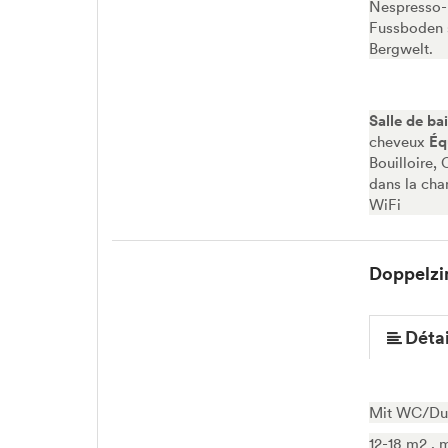
Nespresso-
Fussboden 
Bergwelt.
Salle de ba
cheveux
Éq
Bouilloire,
dans la cha
WiFi
Doppelzi
Détai
Mit WC/Dus
12-18 m2 , 