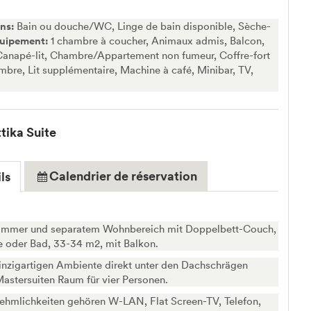
ins:
Bain ou douche/WC, Linge de bain disponible, Sèche-
uipement:
1 chambre à coucher, Animaux admis, Balcon,
 Canapé-lit, Chambre/Appartement non fumeur, Coffre-fort
mbre, Lit supplémentaire, Machine à café, Minibar, TV,
tika Suite
Calendrier de réservation
ls
zimmer und separatem Wohnbereich mit Doppelbett-Couch,
oder Bad, 33-34 m2, mit Balkon.
inzigartigen Ambiente direkt unter den Dachschrägen
Mastersuiten Raum für vier Personen.
ehmlichkeiten gehören W-LAN, Flat Screen-TV, Telefon,