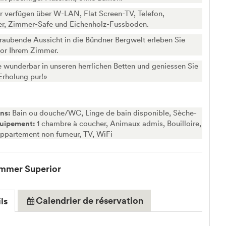
 verfügen über W-LAN, Flat Screen-TV, Telefon,
er, Zimmer-Safe und Eichenholz-Fussboden.
aubende Aussicht in die Bündner Bergwelt erleben Sie
vor Ihrem Zimmer.
 wunderbar in unseren herrlichen Betten und geniessen Sie
«Erholung pur!»
ins:
Bain ou douche/WC, Linge de bain disponible, Sèche-
uipement:
1 chambre à coucher, Animaux admis, Bouilloire,
partement non fumeur, TV, WiFi
mmer Superior
Calendrier de réservation
ls