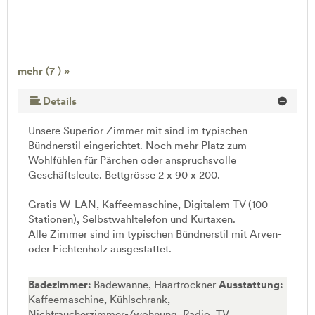
mehr (7 ) »
mehr (7 ) »
mehr (7 ) »
mehr (7 ) »
Details
Unsere Superior Zimmer mit sind im typischen
Bündnerstil eingerichtet. Noch mehr Platz zum
Wohlfühlen für Pärchen oder anspruchsvolle
Geschäftsleute. Bettgrösse 2 x 90 x 200.
Gratis W-LAN, Kaffeemaschine, Digitalem TV (100
Stationen), Selbstwahltelefon und Kurtaxen.
Alle Zimmer sind im typischen Bündnerstil mit Arven-
oder Fichtenholz ausgestattet.
Badezimmer:
Badewanne, Haartrockner
Ausstattung:
Kaffeemaschine, Kühlschrank,
Nichtraucherzimmer-/wohnung, Radio, TV,