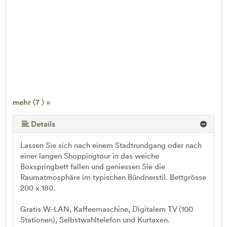
mehr (7 ) »
mehr (7 ) »
mehr (7 ) »
mehr (7 ) »
Details
Lassen Sie sich nach einem Stadtrundgang oder nach
einer langen Shoppingtour in das weiche
Boxspringbett fallen und geniessen Sie die
Raumatmosphäre im typischen Bündnerstil. Bettgrösse
200 x 180.
Gratis W-LAN, Kaffeemaschine, Digitalem TV (100
Stationen), Selbstwahltelefon und Kurtaxen.