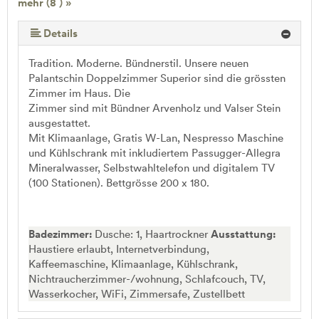
mehr (8 ) »
mehr (8 ) »
mehr (8 ) »
mehr (8 ) »
mehr (8 ) »
Details
Tradition. Moderne. Bündnerstil. Unsere neuen
Palantschin Doppelzimmer Superior sind die grössten
Zimmer im Haus. Die
Zimmer sind mit Bündner Arvenholz und Valser Stein
ausgestattet.
Mit Klimaanlage, Gratis W-Lan, Nespresso Maschine
und Kühlschrank mit inkludiertem Passugger-Allegra
Mineralwasser, Selbstwahltelefon und digitalem TV
(100 Stationen). Bettgrösse 200 x 180.
Badezimmer:
Dusche: 1, Haartrockner
Ausstattung:
Haustiere erlaubt, Internetverbindung,
Kaffeemaschine, Klimaanlage, Kühlschrank,
Nichtraucherzimmer-/wohnung, Schlafcouch, TV,
Wasserkocher, WiFi, Zimmersafe, Zustellbett